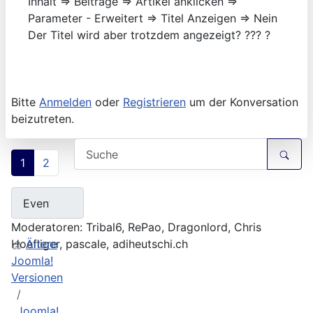
Inhalt => Beiträge => Artikel anklicken =>
Parameter - Erweitert => Titel Anzeigen => Nein
Der Titel wird aber trotzdem angezeigt? ??? ?
Bitte
Anmelden
oder
Registrieren
um der Konversation
beizutreten.
1
2
Moderatoren:
Tribal6
,
RePao
,
Dragonlord
,
Chris
Hoefliger
Ältere
,
pascale
,
adiheutschi.ch
Joomla!
Versionen
Joomla!