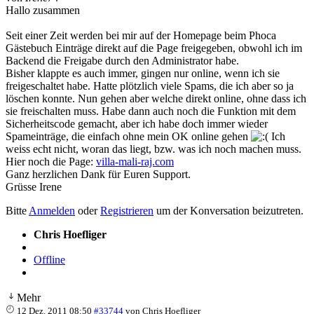
Hallo zusammen
Seit einer Zeit werden bei mir auf der Homepage beim Phoca
Gästebuch Einträge direkt auf die Page freigegeben, obwohl ich im
Backend die Freigabe durch den Administrator habe.
Bisher klappte es auch immer, gingen nur online, wenn ich sie
freigeschaltet habe. Hatte plötzlich viele Spams, die ich aber so ja
löschen konnte. Nun gehen aber welche direkt online, ohne dass ich
sie freischalten muss. Habe dann auch noch die Funktion mit dem
Sicherheitscode gemacht, aber ich habe doch immer wieder
Spameinträge, die einfach ohne mein OK online gehen
Ich
weiss echt nicht, woran das liegt, bzw. was ich noch machen muss.
Hier noch die Page:
villa-mali-raj.com
Ganz herzlichen Dank für Euren Support.
Grüsse Irene
Bitte
Anmelden
oder
Registrieren
um der Konversation beizutreten.
Chris Hoefliger
Offline
Mehr
12 Dez. 2011 08:50
#33744
von
Chris Hoefliger