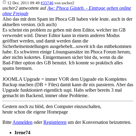
12 Dez. 2011 09:49
#33746
von
uscher2
uscher2
antwortete auf
Aw: Phoca Gästeb. - Eintrage gehen online
ohne Freigab
Also das mit dem Spam im Phoca GB haben viele leute. auch in der
aktuellen version. (ich auch)
Es scheint ein problem zu geben mit dem Editor, welcher im GB
verwendet wird. Dieser Editor kann in einem anderen Modus
geöffnet werden, und damit werden dann die
Sicherheitseinstellungen ausgehebelt...soweit ich das mitbekommen
habe. Es schwirren einige Lösungsansätze im Phoca Forum herum,
aber nichts kokretes. Einigermassen sicher bist du, wenn du die
Bad-Filter option des GB benutzt. Ich konnte so praktisch alles
spams bremsen.
JOOMLA Upgrade = immer VOR dem Upgrade ein Komplettes
Backup machen (DB + Files) damit kann dir nix passieren. Aber das
Upgrade funktioniert eigentlich supi. Habs selber bereits 3 mal
gemacht im Backend, immer ohne Probleme.
Gestern noch zu blöd, den Computer einzuschalten,
heute schon die eigene Homepage
Bitte
Anmelden
oder
Registrieren
um der Konversation beizutreten.
Irene74