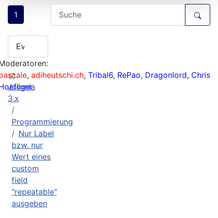
1
Moderatoren:
pascale
,
adiheutschi.ch
,
Tribal6
,
RePao
,
Dragonlord
,
Chris
Hoefliger
Joomla
3.x
Programmierung
Nur Label
bzw. nur
Wert eines
custom
field
"repeatable"
ausgeben