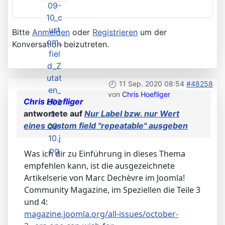
Bitte
Anmelden
oder
Registrieren
um der
Konversation beizutreten.
11 Sep. 2020 08:54
#48258
von
Chris Hoefliger
Chris Hoefliger
antwortete auf
Nur Label bzw. nur Wert
eines custom field "repeatable" ausgeben
Was ich dir zu Einführung in dieses Thema
empfehlen kann, ist die ausgezeichnete
Artikelserie von Marc Dechèvre im Joomla!
Community Magazine, im Speziellen die Teile 3
und 4:
magazine.joomla.org/all-issues/october-