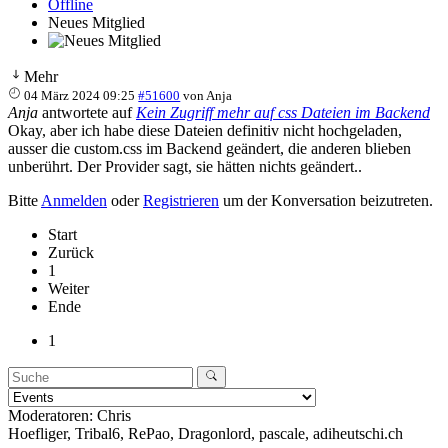
Offline
Neues Mitglied
Mehr
04 März 2024 09:25
#51600
von
Anja
Anja
antwortete auf
Kein Zugriff mehr auf css Dateien im Backend
Okay, aber ich habe diese Dateien definitiv nicht hochgeladen,
ausser die custom.css im Backend geändert, die anderen blieben
unberührt. Der Provider sagt, sie hätten nichts geändert..
Bitte
Anmelden
oder
Registrieren
um der Konversation beizutreten.
Start
Zurück
1
Weiter
Ende
1
Moderatoren:
Chris
Hoefliger
,
Tribal6
,
RePao
,
Dragonlord
,
pascale
,
adiheutschi.ch