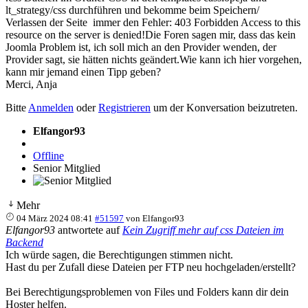
lt_strategy/css durchführen und bekomme beim Speichern/
Verlassen der Seite immer den Fehler: 403 Forbidden Access to this
resource on the server is denied!Die Foren sagen mir, dass das kein
Joomla Problem ist, ich soll mich an den Provider wenden, der
Provider sagt, sie hätten nichts geändert.Wie kann ich hier vorgehen,
kann mir jemand einen Tipp geben?
Merci, Anja
Bitte
Anmelden
oder
Registrieren
um der Konversation beizutreten.
Elfangor93
Offline
Senior Mitglied
Mehr
04 März 2024 08:41
#51597
von
Elfangor93
Elfangor93
antwortete auf
Kein Zugriff mehr auf css Dateien im
Backend
Ich würde sagen, die Berechtigungen stimmen nicht.
Hast du per Zufall diese Dateien per FTP neu hochgeladen/erstellt?
Bei Berechtigungsproblemen von Files und Folders kann dir dein
Hoster helfen.