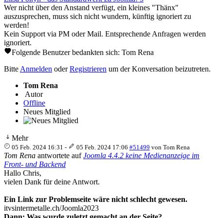
Wer nicht über den Anstand verfügt, ein kleines "Thänx"
auszusprechen, muss sich nicht wundern, künftig ignoriert zu
werden!
Kein Support via PM oder Mail. Entsprechende Anfragen werden
ignoriert.
Folgende Benutzer bedankten sich:
Tom Rena
Bitte
Anmelden
oder
Registrieren
um der Konversation beizutreten.
Tom Rena
Autor
Offline
Neues Mitglied
Mehr
05 Feb. 2024 16:31
-
05 Feb. 2024 17:06
#51499
von
Tom Rena
Tom Rena
antwortete auf
Joomla 4.4.2 keine Medienanzeige im
Front- und Backend
Hallo Chris,
vielen Dank für deine Antwort.
Ein Link zur Problemseite wäre nicht schlecht gewesen.
itvsintermetalle.ch/Joomla2023
Dann: Was wurde zuletzt gemacht an der Seite?