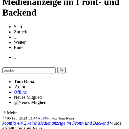
Medienanzeige im Front- und
Backend
Start
Zurück
1
Weiter
Ende
1
Tom Rena
Autor
Offline
Neues Mitglied
Mehr
05 Feb. 2024 13:44
#51496
von
Tom Rena
Joomla 4.4.2 keine Medienanzeige im Front- und Backend
wurde
erstellt von
Tom Rena