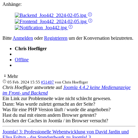
Anhänge:
Bitte
Anmelden
oder
Registrieren
um der Konversation beizutreten.
Chris Hoefliger
Offline
Mehr
05 Feb. 2024 15:55
#51497
von
Chris Hoefliger
Chris Hoefliger
antwortete auf
Joomla 4.4.2 keine Medienanzeige
im Front- und Backend
Ein Link zur Problemseite wäre nicht schlecht gewesen.
Dann: Was wurde zuletzt gemacht an der Seite?
Was für eine PHP Version läuft / wurde die angehoben?
Hast du mal mit einem andern Browser getestet?
Löschen der Caches in Joomla / im Browser versucht?
Joomla! 3: Professionelle Webentwicklung von David Jardin und
Elisa Foltyn - das Standardwerk zu Joomla! 3