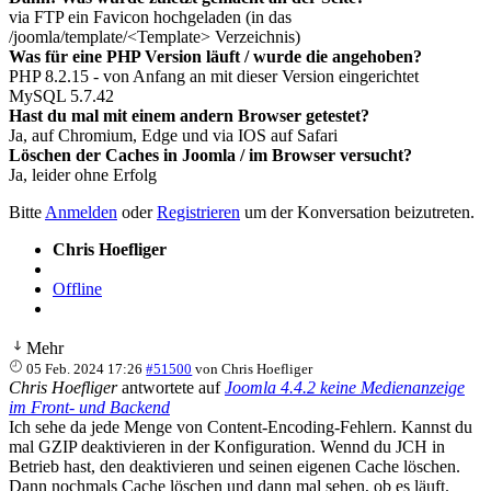
via FTP ein Favicon hochgeladen (in das
/joomla/template/<Template> Verzeichnis)
Was für eine PHP Version läuft / wurde die angehoben?
PHP 8.2.15 - von Anfang an mit dieser Version eingerichtet
MySQL 5.7.42
Hast du mal mit einem andern Browser getestet?
Ja, auf Chromium, Edge und via IOS auf Safari
Löschen der Caches in Joomla / im Browser versucht?
Ja, leider ohne Erfolg
Bitte
Anmelden
oder
Registrieren
um der Konversation beizutreten.
Chris Hoefliger
Offline
Mehr
05 Feb. 2024 17:26
#51500
von
Chris Hoefliger
Chris Hoefliger
antwortete auf
Joomla 4.4.2 keine Medienanzeige
im Front- und Backend
Ich sehe da jede Menge von Content-Encoding-Fehlern. Kannst du
mal GZIP deaktivieren in der Konfiguration. Wennd du JCH in
Betrieb hast, den deaktivieren und seinen eigenen Cache löschen.
Dann nochmals Cache löschen und dann mal sehen, ob es läuft.