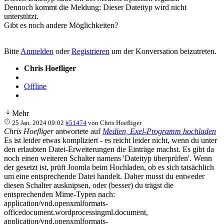
Dennoch kommt die Meldung: Dieser Dateityp wird nicht
unterstützt.
Gibt es noch andere Möglichkeiten?
Bitte
Anmelden
oder
Registrieren
um der Konversation beizutreten.
Chris Hoefliger
Offline
Mehr
25 Jan. 2024 09:02
#51474
von
Chris Hoefliger
Chris Hoefliger
antwortete auf
Medien, Exel-Programm hochladen
Es ist leider etwas kompliziert - es reicht leider nicht, wenn du unter
den erlaubten Datei-Erweiterungen die Einträge machst. Es gibt da
noch einen weiteren Schalter namens 'Dateityp überprüfen'. Wenn
der gesetzt ist, prüft Joomla beim Hochladen, ob es sich tatsächlich
um eine entsprechende Datei handelt. Daher musst du entweder
diesen Schalter ausknipsen, oder (besser) du trägst die
entsprechenden Mime-Typen nach:
application/vnd.openxmlformats-
officedocument.wordprocessingml.document,
application/vnd.openxmlformats-