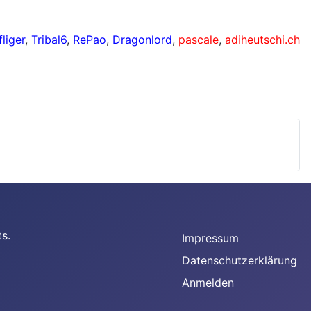
liger
,
Tribal6
,
RePao
,
Dragonlord
,
pascale
,
adiheutschi.ch
s.
Impressum
Datenschutzerklärung
Anmelden