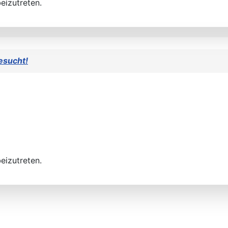
eizutreten.
esucht!
eizutreten.