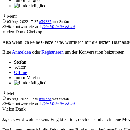
Junior Mitglied
Mehr
05 Aug. 2022 17:27
#50227
von
Stefan
Stefan
antwortete auf
Die Website ist tot
Vielen Dank Christoph
Also wenn ich keine Glatze hätte, würde ich mir die letzten Haar ausre
Bitte
Anmelden
oder
Registrieren
um der Konversation beizutreten.
Stefan
Autor
Offline
Junior Mitglied
Mehr
05 Aug. 2022 17:30
#50228
von
Stefan
Stefan
antwortete auf
Die Website ist tot
Vielen Dank
Ja, das wird wohl so sein. Es gibt zu tun, doch da sind auch neue M
Doch zuerst muss ich die Seite mit dem Backup wieder herstellen. Und 