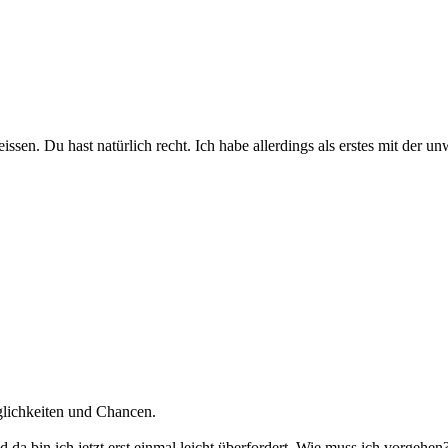
issen. Du hast natürlich recht. Ich habe allerdings als erstes mit der 
öglichkeiten und Chancen.
da bin ich jetzt erst einmal leicht überfordert. Wie muss ich vorgehen