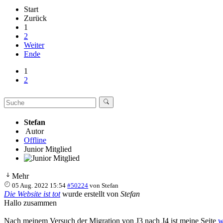
Start
Zurück
1
2
Weiter
Ende
1
2
Stefan
Autor
Offline
Junior Mitglied
Mehr
05 Aug. 2022 15:54
#50224
von
Stefan
Die Website ist tot
wurde erstellt von
Stefan
Hallo zusammen
Nach meinem Versuch der Migration von J3 nach J4 ist meine Seite
w