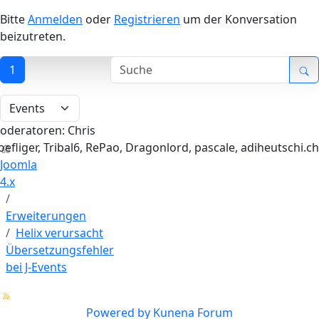
Bitte
Anmelden
oder
Registrieren
um der Konversation
beizutreten.
1
oderatoren:
Chris
oefliger
,
Tribal6
,
RePao
,
Dragonlord
,
pascale
,
adiheutschi.ch
Joomla
4.x
Erweiterungen
Helix verursacht
Übersetzungsfehler
bei J-Events
Powered by
Kunena Forum