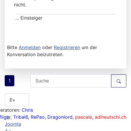
nicht.
... Einsteiger
Bitte
Anmelden
oder
Registrieren
um der
Konversation beizutreten.
1
eratoren:
Chris
liger
,
Tribal6
,
RePao
,
Dragonlord
,
pascale
,
adiheutschi.ch
Joomla