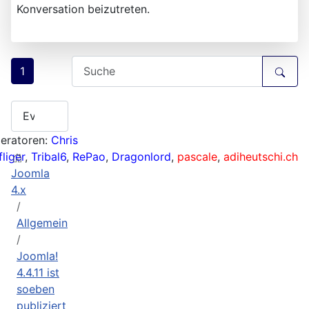
Konversation beizutreten.
1
eratoren:
Chris
liger
,
Tribal6
,
RePao
,
Dragonlord
,
pascale
,
adiheutschi.ch
Joomla
4.x
Allgemein
Joomla!
4.4.11 ist
soeben
publiziert