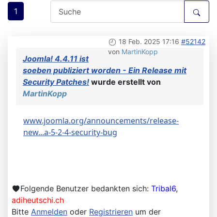
1
18 Feb. 2025 17:16
#52142
von
MartinKopp
Joomla! 4.4.11 ist
soeben publiziert worden - Ein Release mit
Security Patches!
wurde erstellt von
MartinKopp
www.joomla.org/announcements/release-
new...a-5-2-4-security-bug
Folgende Benutzer bedankten sich:
Tribal6
,
adiheutschi.ch
Bitte
Anmelden
oder
Registrieren
um der