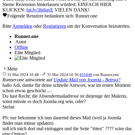
Sterne Rezension hinterlassen würdest: EINFACH HIER
KLICKEN:
bit.ly/36djavE
VIELEN DANK!
Folgende Benutzer bedankten sich:
Runner.one
Bitte
Anmelden
oder
Registrieren
um der Konversation beizutreten.
Runner.one
Autor
Offline
Elite Mitglied
Mehr
31 Mai 2024 10:48
-
31 Mai 2024 10:56
#51848
von
Runner.one
Runner.one
antwortete auf
Update Mail von Joomla - Betrug?
hallo Adi, danke für deine schnelle Antwort, war im ersten Moment
schon etwas geschockt ....
Du hast Recht: die Absendermailadresse ist diejenige der Malerin,
sonst müsste es doch Joomla.org sein, oder?
Stefan
PS: nur bekomme ich nun dauernd dieses Mail (weil ja Joomla
findet man müsse updaten)
soll ich mich dort mal einloggen und die Seite "töten" ???? wäre das
eine Option?