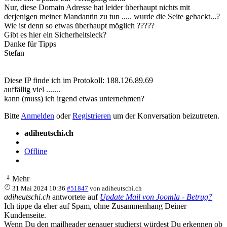
Nur, diese Domain Adresse hat leider überhaupt nichts mit
derjenigen meiner Mandantin zu tun ..... wurde die Seite gehackt...?
Wie ist denn so etwas überhaupt möglich ?????
Gibt es hier ein Sicherheitsleck?
Danke für Tipps
Stefan
Diese IP finde ich im Protokoll: 188.126.89.69
auffällig viel .......
kann (muss) ich irgend etwas unternehmen?
Bitte
Anmelden
oder
Registrieren
um der Konversation beizutreten.
adiheutschi.ch
Offline
Mehr
31 Mai 2024 10:36
#51847
von
adiheutschi.ch
adiheutschi.ch
antwortete auf
Update Mail von Joomla - Betrug?
Ich tippe da eher auf Spam, ohne Zusammenhang Deiner
Kundenseite.
Wenn Du den mailheader genauer studierst würdest Du erkennen ob