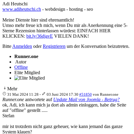
Adi Heutschi
www.adiheutschi.ch
- webdesign - hosting - seo
Meine Dienste hier sind ehrenamtlich!
Umso mehr freue ich mich, wenn Du mir als Anerkennung eine 5-
Sterne Rezension hinterlassen würdest: EINFACH HIER
KLICKEN:
bit.ly/36djavE
VIELEN DANK!
Bitte
Anmelden
oder
Registrieren
um der Konversation beizutreten.
Runner.one
Autor
Offline
Elite Mitglied
Mehr
31 Mai 2024 11:28
-
03 Juni 2024 17:30
#51850
von
Runner.one
Runner.one
antwortete auf
Update Mail von Joomla - Betrug?
ok, Adi, ich kann mich ja dort als admin einloggen, habe die Seite
auf "offline" gestellt .....
Stefan
mir ist trotzdem nicht ganz geheuer, wie kann jemand das ganze
System klauen?