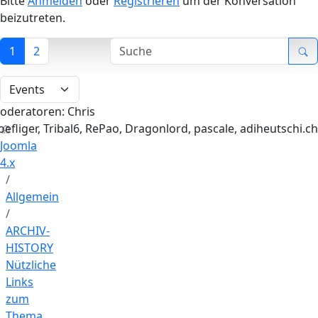
Bitte
Anmelden
oder
Registrieren
um der Konversation
beizutreten.
1
2
oderatoren:
Chris
oefliger
,
Tribal6
,
RePao
,
Dragonlord
,
pascale
,
adiheutschi.ch
Joomla
4.x
Allgemein
ARCHIV-
HISTORY
Nützliche
Links
zum
Thema