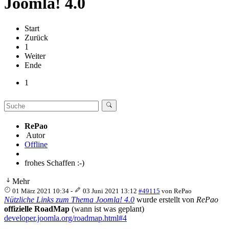
Joomla! 4.0
Start
Zurück
1
Weiter
Ende
1
RePao
Autor
Offline
frohes Schaffen :-)
Mehr
01 März 2021 10:34
-
03 Juni 2021 13:12
#49115
von
RePao
Nützliche Links zum Thema Joomla! 4.0
wurde erstellt von
RePao
offizielle RoadMap
(wann ist was geplant)
developer.joomla.org/roadmap.html#4