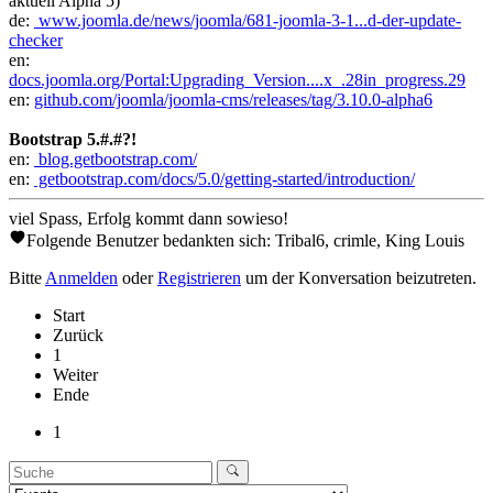
aktuell Alpha 5)
de:
www.joomla.de/news/joomla/681-joomla-3-1...d-der-update-
checker
en:
docs.joomla.org/Portal:Upgrading_Version....x_.28in_progress.29
en:
github.com/joomla/joomla-cms/releases/tag/3.10.0-alpha6
Bootstrap 5.#.#?!
en:
blog.getbootstrap.com/
en:
getbootstrap.com/docs/5.0/getting-started/introduction/
viel Spass, Erfolg kommt dann sowieso!
Folgende Benutzer bedankten sich:
Tribal6
,
crimle
,
King Louis
Bitte
Anmelden
oder
Registrieren
um der Konversation beizutreten.
Start
Zurück
1
Weiter
Ende
1