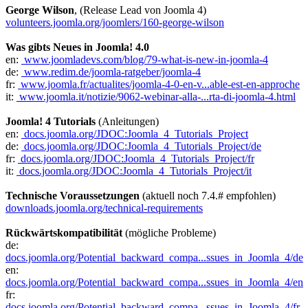
George Wilson
, (Release Lead von Joomla 4)
volunteers.joomla.org/joomlers/160-george-wilson
Was gibts Neues in Joomla! 4.0
en:
www.joomladevs.com/blog/79-what-is-new-in-joomla-4
de:
www.redim.de/joomla-ratgeber/joomla-4
fr:
www.joomla.fr/actualites/joomla-4-0-en-v...able-est-en-approche
it:
www.joomla.it/notizie/9062-webinar-alla-...rta-di-joomla-4.html
Joomla! 4 Tutorials
(Anleitungen)
en:
docs.joomla.org/JDOC:Joomla_4_Tutorials_Project
de:
docs.joomla.org/JDOC:Joomla_4_Tutorials_Project/de
fr:
docs.joomla.org/JDOC:Joomla_4_Tutorials_Project/fr
it:
docs.joomla.org/JDOC:Joomla_4_Tutorials_Project/it
Technische Voraussetzungen
(aktuell noch 7.4.# empfohlen)
downloads.joomla.org/technical-requirements
Rückwärtskompatibilität
(mögliche Probleme)
de:
docs.joomla.org/Potential_backward_compa...ssues_in_Joomla_4/de
en:
docs.joomla.org/Potential_backward_compa...ssues_in_Joomla_4/en
fr:
docs.joomla.org/Potential_backward_compa...ssues_in_Joomla_4/fr