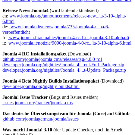
Release News Joomla4
(wird laufend aktualisiert)
en:
www.joomla.org/announcements/release-new...la-3-10-alpha-
6.html
de:
www.joomla.de/news/joomla/735-joomla-4-r...ha-6-
veroeffentlicht
fr:
www.joomla.fr/actualites/joomla-4-rc-1-et-joomla-3-10-alpha-6
it:
www.joomla.it/notizie/9090-joomla-4-0-rc...la-3-10-alpha-6.html
Joomla 4 RC Installationspaket
(Download)
github.com/joomla/joomla-cms/releases/tag/4.0.0-rc1
developer.joomla.org/nightlies/Joomla_4....ent-Full_Package.zip
developer.joomla.org/nightlies/Joomla_4....t-Update_Package.zip
Joomla 4 Beta Nightly Builds Installationspaket
(Download)
developer.joomla.org/nightly-builds.html
Joomla! Issue Tracker
(Bugs und Issues melden)
issues.joomla.org/tracker/joomla-cms
Das deutsche Übersetzungsteam für Joomla (Core) auf Github
github.com/joomlagerman/joomla/issues
Was macht Joomla! 3.10
(der Update Checker, noch in Arbeit,