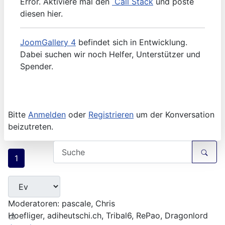
Error. Aktiviere mal den
Call Stack
und poste
diesen hier.
JoomGallery 4
befindet sich in Entwicklung.
Dabei suchen wir noch Helfer, Unterstützer und
Spender.
Bitte
Anmelden
oder
Registrieren
um der Konversation
beizutreten.
1
Moderatoren:
pascale
,
Chris
Hoefliger
,
adiheutschi.ch
,
Tribal6
,
RePao
,
Dragonlord