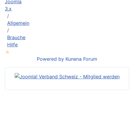
Joomla
3.x
Allgemein
Brauche
Hilfe
Powered by
Kunena Forum
Joomla! ist ein eingetragenes
Markenzeichen der
Open Source
Matters
mit Sitz in den Vereinigten
Staaten.