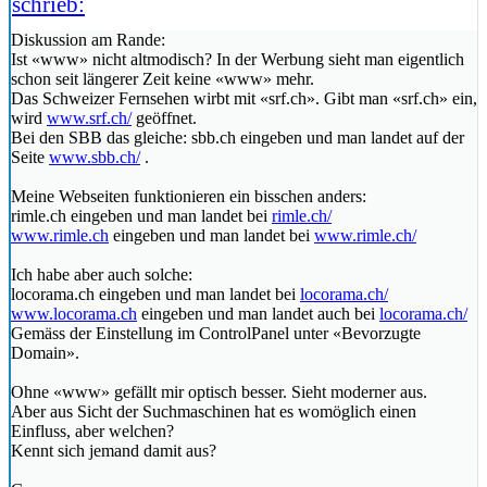
schrieb:
Diskussion am Rande:
Ist «www» nicht altmodisch? In der Werbung sieht man eigentlich
schon seit längerer Zeit keine «www» mehr.
Das Schweizer Fernsehen wirbt mit «srf.ch». Gibt man «srf.ch» ein,
wird
www.srf.ch/
geöffnet.
Bei den SBB das gleiche: sbb.ch eingeben und man landet auf der
Seite
www.sbb.ch/
.
Meine Webseiten funktionieren ein bisschen anders:
rimle.ch eingeben und man landet bei
rimle.ch/
www.rimle.ch
eingeben und man landet bei
www.rimle.ch/
Ich habe aber auch solche:
locorama.ch eingeben und man landet bei
locorama.ch/
www.locorama.ch
eingeben und man landet auch bei
locorama.ch/
Gemäss der Einstellung im ControlPanel unter «Bevorzugte
Domain».
Ohne «www» gefällt mir optisch besser. Sieht moderner aus.
Aber aus Sicht der Suchmaschinen hat es womöglich einen
Einfluss, aber welchen?
Kennt sich jemand damit aus?