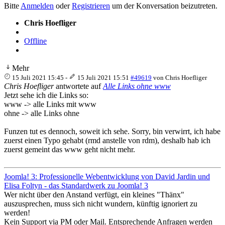
Bitte
Anmelden
oder
Registrieren
um der Konversation beizutreten.
Chris Hoefliger
Offline
Mehr
15 Juli 2021 15:45
-
15 Juli 2021 15:51
#49619
von
Chris Hoefliger
Chris Hoefliger
antwortete auf
Alle Links ohne www
Jetzt sehe ich die Links so:
www -> alle Links mit www
ohne -> alle Links ohne
Funzen tut es dennoch, soweit ich sehe. Sorry, bin verwirrt, ich habe
zuerst einen Typo gehabt (rmd anstelle von rdm), deshalb hab ich
zuerst gemeint das www geht nicht mehr.
Joomla! 3: Professionelle Webentwicklung von David Jardin und
Elisa Foltyn - das Standardwerk zu Joomla! 3
Wer nicht über den Anstand verfügt, ein kleines "Thänx"
auszusprechen, muss sich nicht wundern, künftig ignoriert zu
werden!
Kein Support via PM oder Mail. Entsprechende Anfragen werden