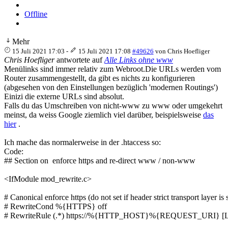
Offline
Mehr
15 Juli 2021 17:03
-
15 Juli 2021 17:08
#49626
von
Chris Hoefliger
Chris Hoefliger
antwortete auf
Alle Links ohne www
Menülinks sind immer relativ zum Webroot.Die URLs werden vom
Router zusammengestellt, da gibt es nichts zu konfigurieren
(abgesehen von den Einstellungen bezüglich 'modernen Routings')
Einizi die externe URLs sind absolut.
Falls du das Umschreiben von nicht-www zu www oder umgekehrt
meinst, da weiss Google ziemlich viel darüber, beispielsweise
das
hier
.
Ich mache das normalerweise in der .htaccess so:
Code:
## Section on  enforce https and re-direct www / non-www

<IfModule mod_rewrite.c>

# Canonical enforce https (do not set if header strict transport layer is 
# RewriteCond %{HTTPS} off

# RewriteRule (.*) https://%{HTTP_HOST}%{REQUEST_URI} [L