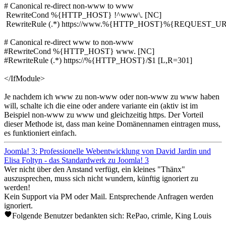
# Canonical re-direct non-www to www

 RewriteCond %{HTTP_HOST} !^www\. [NC]

 RewriteRule (.*) https://www.%{HTTP_HOST}%{REQUEST_URI
# Canonical re-direct www to non-www

#RewriteCond %{HTTP_HOST} www. [NC]

#RewriteRule (.*) https://%{HTTP_HOST}/$1 [L,R=301]

</IfModule>
Je nachdem ich www zu non-www oder non-www zu www haben
will, schalte ich die eine oder andere variante ein (aktiv ist im
Beispiel non-www zu www und gleichzeitig https. Der Vorteil
dieser Methode ist, dass man keine Domänennamen eintragen muss,
es funktioniert einfach.
Joomla! 3: Professionelle Webentwicklung von David Jardin und
Elisa Foltyn - das Standardwerk zu Joomla! 3
Wer nicht über den Anstand verfügt, ein kleines "Thänx"
auszusprechen, muss sich nicht wundern, künftig ignoriert zu
werden!
Kein Support via PM oder Mail. Entsprechende Anfragen werden
ignoriert.
Folgende Benutzer bedankten sich:
RePao
,
crimle
,
King Louis