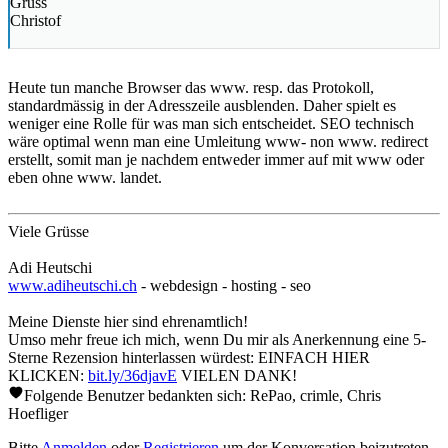
Gruss
Christof
Heute tun manche Browser das www. resp. das Protokoll,
standardmässig in der Adresszeile ausblenden. Daher spielt es
weniger eine Rolle für was man sich entscheidet. SEO technisch
wäre optimal wenn man eine Umleitung www- non www. redirect
erstellt, somit man je nachdem entweder immer auf mit www oder
eben ohne www. landet.
Viele Grüsse
Adi Heutschi
www.adiheutschi.ch
- webdesign - hosting - seo
Meine Dienste hier sind ehrenamtlich!
Umso mehr freue ich mich, wenn Du mir als Anerkennung eine 5-
Sterne Rezension hinterlassen würdest: EINFACH HIER
KLICKEN:
bit.ly/36djavE
VIELEN DANK!
Folgende Benutzer bedankten sich:
RePao
,
crimle
,
Chris
Hoefliger
Bitte
Anmelden
oder
Registrieren
um der Konversation beizutreten.