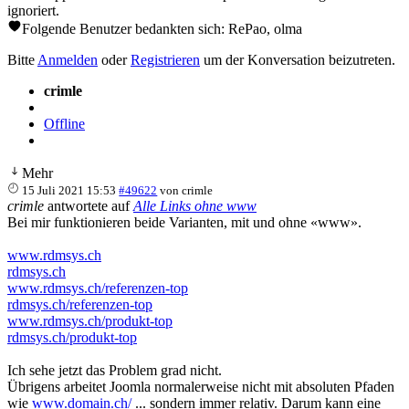
ignoriert.
Folgende Benutzer bedankten sich:
RePao
,
olma
Bitte
Anmelden
oder
Registrieren
um der Konversation beizutreten.
crimle
Offline
Mehr
15 Juli 2021 15:53
#49622
von
crimle
crimle
antwortete auf
Alle Links ohne www
Bei mir funktionieren beide Varianten, mit und ohne «www».
www.rdmsys.ch
rdmsys.ch
www.rdmsys.ch/referenzen-top
rdmsys.ch/referenzen-top
www.rdmsys.ch/produkt-top
rdmsys.ch/produkt-top
Ich sehe jetzt das Problem grad nicht.
Übrigens arbeitet Joomla normalerweise nicht mit absoluten Pfaden
wie
www.domain.ch/
... sondern immer relativ. Darum kann eine