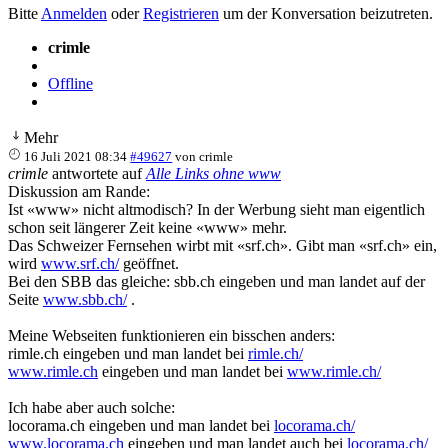
Bitte
Anmelden
oder
Registrieren
um der Konversation beizutreten.
crimle
Offline
Mehr
16 Juli 2021 08:34
#49627
von
crimle
crimle
antwortete auf
Alle Links ohne www
Diskussion am Rande:
Ist «www» nicht altmodisch? In der Werbung sieht man eigentlich
schon seit längerer Zeit keine «www» mehr.
Das Schweizer Fernsehen wirbt mit «srf.ch». Gibt man «srf.ch» ein,
wird
www.srf.ch/
geöffnet.
Bei den SBB das gleiche: sbb.ch eingeben und man landet auf der
Seite
www.sbb.ch/
.
Meine Webseiten funktionieren ein bisschen anders:
rimle.ch eingeben und man landet bei
rimle.ch/
www.rimle.ch
eingeben und man landet bei
www.rimle.ch/
Ich habe aber auch solche:
locorama.ch eingeben und man landet bei
locorama.ch/
www.locorama.ch
eingeben und man landet auch bei
locorama.ch/