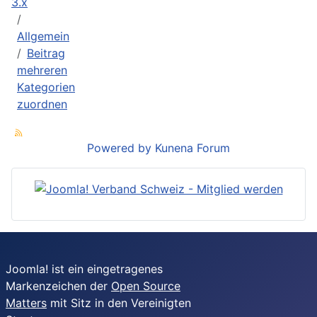
3.x
Allgemein
Beitrag
mehreren
Kategorien
zuordnen
Powered by
Kunena Forum
Joomla! ist ein eingetragenes
Markenzeichen der
Open Source
Matters
mit Sitz in den Vereinigten