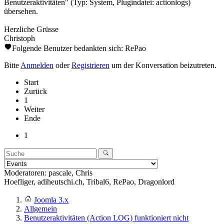
Benutzeraktivitäten" (Typ: System, Plugindatei: actionlogs)
übersehen.
Herzliche Grüsse
Christoph
Folgende Benutzer bedankten sich:
RePao
Bitte
Anmelden
oder
Registrieren
um der Konversation beizutreten.
Start
Zurück
1
Weiter
Ende
1
Moderatoren:
pascale
,
Chris
Hoefliger
,
adiheutschi.ch
,
Tribal6
,
RePao
,
Dragonlord
Joomla 3.x
Allgemein
Benutzeraktivitäten (Action LOG) funktioniert nicht