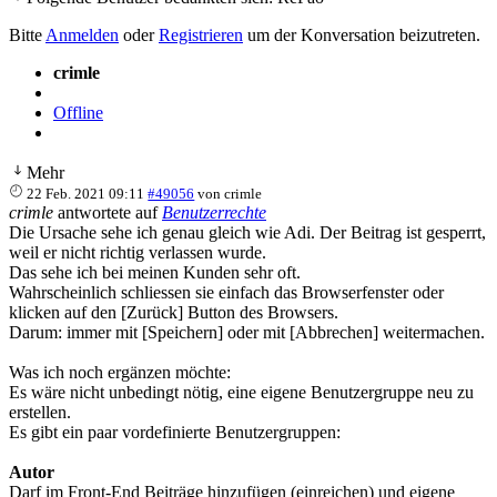
Bitte
Anmelden
oder
Registrieren
um der Konversation beizutreten.
crimle
Offline
Mehr
22 Feb. 2021 09:11
#49056
von
crimle
crimle
antwortete auf
Benutzerrechte
Die Ursache sehe ich genau gleich wie Adi. Der Beitrag ist gesperrt,
weil er nicht richtig verlassen wurde.
Das sehe ich bei meinen Kunden sehr oft.
Wahrscheinlich schliessen sie einfach das Browserfenster oder
klicken auf den [Zurück] Button des Browsers.
Darum: immer mit [Speichern] oder mit [Abbrechen] weitermachen.
Was ich noch ergänzen möchte:
Es wäre nicht unbedingt nötig, eine eigene Benutzergruppe neu zu
erstellen.
Es gibt ein paar vordefinierte Benutzergruppen:
Autor
Darf im Front-End Beiträge hinzufügen (einreichen) und eigene