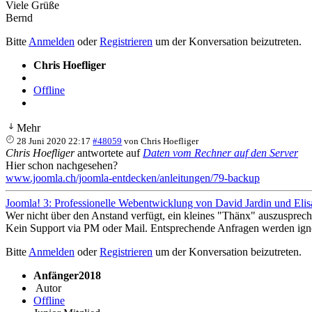
Viele Grüße
Bernd
Bitte
Anmelden
oder
Registrieren
um der Konversation beizutreten.
Chris Hoefliger
Offline
Mehr
28 Juni 2020 22:17
#48059
von
Chris Hoefliger
Chris Hoefliger
antwortete auf
Daten vom Rechner auf den Server
Hier schon nachgesehen?
www.joomla.ch/joomla-entdecken/anleitungen/79-backup
Joomla! 3: Professionelle Webentwicklung von David Jardin und Elis
Wer nicht über den Anstand verfügt, ein kleines "Thänx" auszusprech
Kein Support via PM oder Mail. Entsprechende Anfragen werden igno
Bitte
Anmelden
oder
Registrieren
um der Konversation beizutreten.
Anfänger2018
Autor
Offline