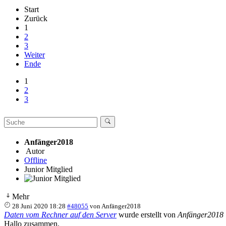
Start
Zurück
1
2
3
Weiter
Ende
1
2
3
Anfänger2018
Autor
Offline
Junior Mitglied
Mehr
28 Juni 2020 18:28
#48055
von
Anfänger2018
Daten vom Rechner auf den Server
wurde erstellt von
Anfänger2018
Hallo zusammen,