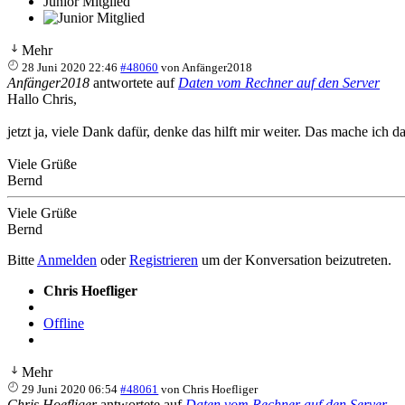
Junior Mitglied
Mehr
28 Juni 2020 22:46
#48060
von
Anfänger2018
Anfänger2018
antwortete auf
Daten vom Rechner auf den Server
Hallo Chris,
jetzt ja, viele Dank dafür, denke das hilft mir weiter. Das mache ich
Viele Grüße
Bernd
Viele Grüße
Bernd
Bitte
Anmelden
oder
Registrieren
um der Konversation beizutreten.
Chris Hoefliger
Offline
Mehr
29 Juni 2020 06:54
#48061
von
Chris Hoefliger
Chris Hoefliger
antwortete auf
Daten vom Rechner auf den Server