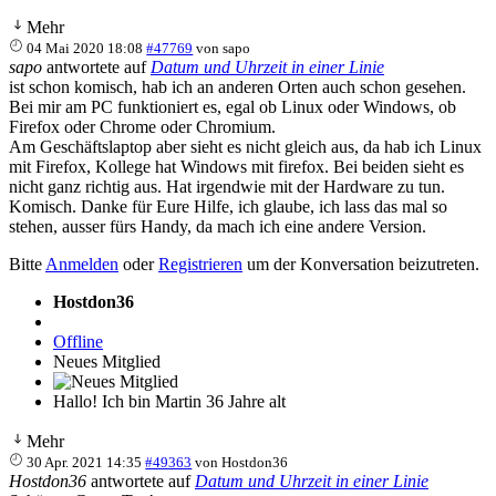
Mehr
04 Mai 2020 18:08
#47769
von
sapo
sapo
antwortete auf
Datum und Uhrzeit in einer Linie
ist schon komisch, hab ich an anderen Orten auch schon gesehen.
Bei mir am PC funktioniert es, egal ob Linux oder Windows, ob
Firefox oder Chrome oder Chromium.
Am Geschäftslaptop aber sieht es nicht gleich aus, da hab ich Linux
mit Firefox, Kollege hat Windows mit firefox. Bei beiden sieht es
nicht ganz richtig aus. Hat irgendwie mit der Hardware zu tun.
Komisch. Danke für Eure Hilfe, ich glaube, ich lass das mal so
stehen, ausser fürs Handy, da mach ich eine andere Version.
Bitte
Anmelden
oder
Registrieren
um der Konversation beizutreten.
Hostdon36
Offline
Neues Mitglied
Hallo! Ich bin Martin 36 Jahre alt
Mehr
30 Apr. 2021 14:35
#49363
von
Hostdon36
Hostdon36
antwortete auf
Datum und Uhrzeit in einer Linie