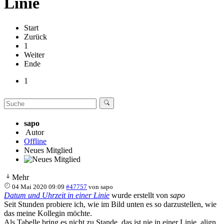
Linie
Start
Zurück
1
Weiter
Ende
1
sapo
Autor
Offline
Neues Mitglied
Mehr
04 Mai 2020 09:09
#47757
von
sapo
Datum und Uhrzeit in einer Linie
wurde erstellt von
sapo
Seit Stunden probiere ich, wie im Bild unten es so darzustellen, wie
das meine Kollegin möchte.
Als Tabelle bring es nicht zu Stande, das ist nie in einer Linie, align