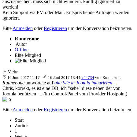
auszusprechen, muss sich nicht wundern, künftig ignoriert zu
werden!
Kein Support via PM oder Mail. Entsprechende Anfragen werden
ignoriert.
Bitte
Anmelden
oder
Registrieren
um der Konversation beizutreten.
Runner.one
Autor
Offline
Elite Mitglied
Mehr
16 Juni 2017 11:17
-
16 Juni 2017 13:44
#44734
von
Runner.one
Runner.one
antwortete auf
alte Site in Joomla integrieren ..
Chris, korrekt, es ist eine DB, ich "sehe" diese neben der von
Joomla benützten .... (im Control-Panel vom Provider Hostpoint)
Bitte
Anmelden
oder
Registrieren
um der Konversation beizutreten.
Start
Zurück
1
Weiter