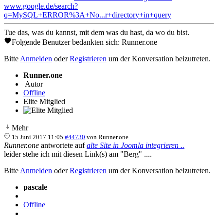
www.google.de/search?
q=MySQL+ERROR%3A+No...r+directory+in+query
Tue das, was du kannst, mit dem was du hast, da wo du bist.
Folgende Benutzer bedankten sich:
Runner.one
Bitte
Anmelden
oder
Registrieren
um der Konversation beizutreten.
Runner.one
Autor
Offline
Elite Mitglied
Mehr
15 Juni 2017 11:05
#44730
von
Runner.one
Runner.one
antwortete auf
alte Site in Joomla integrieren ..
leider stehe ich mit diesen Link(s) am "Berg" ....
Bitte
Anmelden
oder
Registrieren
um der Konversation beizutreten.
pascale
Offline