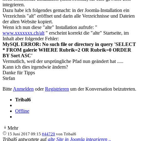
integrieren.
Dazu habe ich folgendes gemacht: in der Joomla-Installation ein
Verzeichnis "alt" eröffnet und darin alle Verzeichnisse und Dateien
der alten Website kopiert.
Wenn ich nun diese "alte" Installation aufrufe: "
www.xxxxxxx.ch/alt
" erscheint korrekt die "alte" Startseite, im
Inhalt aber folgender Fehler:
MySQL ERROR: No such file or directory in query 'SELECT
* FROM galerie WHERE Rubrik=2 OR Rubrik=0 ORDER
BY Sort ASC'
Vermutlich, weil der ursprüngliche Pfad nun geändert hat .....
Kann ich dies irgendwie ändern?
Danke für Tipps
Stefan
Bitte
Anmelden
oder
Registrieren
um der Konversation beizutreten.
Tribal6
Offline
Mehr
15 Juni 2017 09:15
#44729
von
Tribal6
Tribal6
antwortete auf
alte Site in Joomla integrieren ..