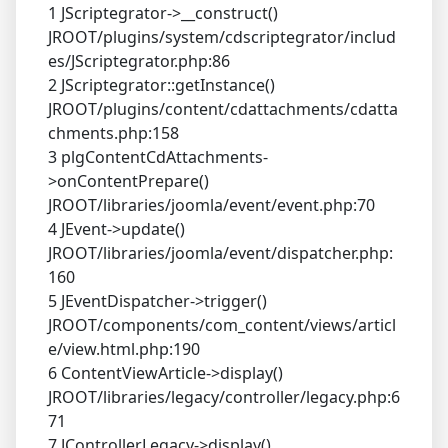
1 JScriptegrator->__construct()
JROOT/plugins/system/cdscriptegrator/includ
es/JScriptegrator.php:86
2 JScriptegrator::getInstance()
JROOT/plugins/content/cdattachments/cdatta
chments.php:158
3 plgContentCdAttachments-
>onContentPrepare()
JROOT/libraries/joomla/event/event.php:70
4 JEvent->update()
JROOT/libraries/joomla/event/dispatcher.php:
160
5 JEventDispatcher->trigger()
JROOT/components/com_content/views/articl
e/view.html.php:190
6 ContentViewArticle->display()
JROOT/libraries/legacy/controller/legacy.php:6
71
7 JControllerLegacy->display()