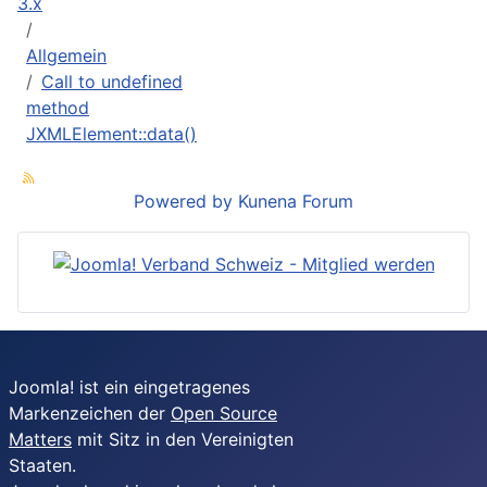
3.x
Allgemein
Call to undefined
method
JXMLElement::data()
Powered by
Kunena Forum
Joomla! ist ein eingetragenes
Markenzeichen der
Open Source
Matters
mit Sitz in den Vereinigten
Staaten.