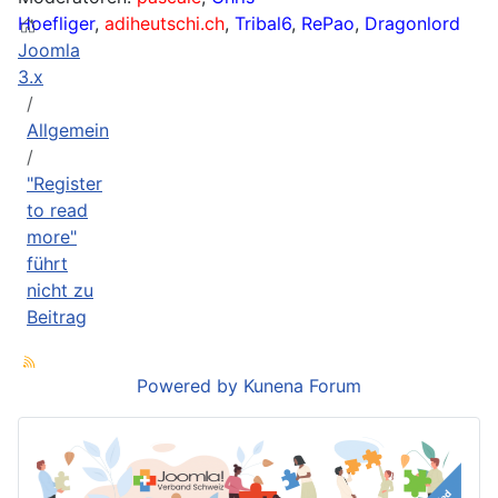
Hoefliger
,
adiheutschi.ch
,
Tribal6
,
RePao
,
Dragonlord
Joomla
3.x
Allgemein
"Register
to read
more"
führt
nicht zu
Beitrag
Powered by
Kunena Forum