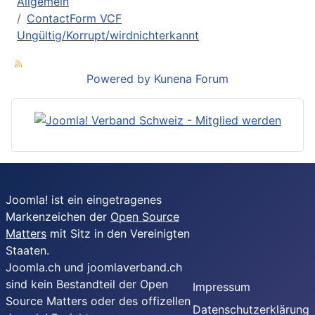
Allgemein
ContactForm VCF
Ungültig/Korrupt/wirdnichterkannt
Powered by
Kunena Forum
Joomla! ist ein eingetragenes
Markenzeichen der
Open Source
Matters
mit Sitz in den Vereinigten
Staaten.
Joomla.ch und joomlaverband.ch
sind kein Bestandteil der Open
Impressum
Source Matters oder des offizellen
Datenschutzerklärung