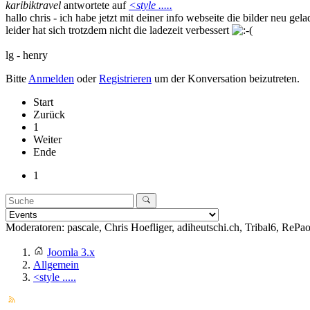
karibiktravel
antwortete auf
<style .....
hallo chris - ich habe jetzt mit deiner info webseite die bilder neu gela
leider hat sich trotzdem nicht die ladezeit verbessert
lg - henry
Bitte
Anmelden
oder
Registrieren
um der Konversation beizutreten.
Start
Zurück
1
Weiter
Ende
1
Moderatoren:
pascale
,
Chris Hoefliger
,
adiheutschi.ch
,
Tribal6
,
RePa
Joomla 3.x
Allgemein
<style .....