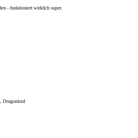
den - funktioniert wirklich super.
o
,
Dragonlord