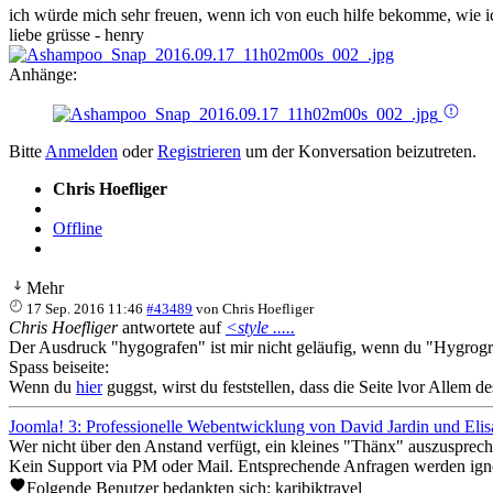
ich würde mich sehr freuen, wenn ich von euch hilfe bekomme, wie i
liebe grüsse - henry
Anhänge:
Bitte
Anmelden
oder
Registrieren
um der Konversation beizutreten.
Chris Hoefliger
Offline
Mehr
17 Sep. 2016 11:46
#43489
von
Chris Hoefliger
Chris Hoefliger
antwortete auf
<style .....
Der Ausdruck "hygografen" ist mir nicht geläufig, wenn du "Hygrogra
Spass beiseite:
Wenn du
hier
guggst, wirst du feststellen, dass die Seite lvor Allem d
Joomla! 3: Professionelle Webentwicklung von David Jardin und Elis
Wer nicht über den Anstand verfügt, ein kleines "Thänx" auszusprech
Kein Support via PM oder Mail. Entsprechende Anfragen werden igno
Folgende Benutzer bedankten sich:
karibiktravel