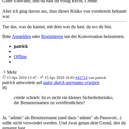
Guter Einwand, und da hast du völlig Recht, Crimle.
Aber ich ging davon aus, dass dieses Risiko von vornherein bekannt
war.
Tue das, was du kannst, mit dem was du hast, da wo du bist.
Bitte
Anmelden
oder
Registrieren
um der Konversation beizutreten.
patrick
Offline
Mehr
15 Apr. 2016 15:47
-
15 Apr. 2016 16:03
#42714
von
patrick
patrick
antwortete auf
autor durch username ersetzen
Hi
crimle schrieb: Ist es nicht ein kleines Sicherheitsrisiko,
die Benutzernamen zu veröffentlichen?
Ja, "admin" als Benutzername (und dazu "admin" als Passwort...)
sollte nicht verwendet werden. Und zwar genau dem Grund, den du
genannt hast.