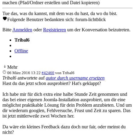
machen (Pfad/Ordner erstellen und Datei kopieren)
Tue das, was du kannst, mit dem was du hast, da wo du bist.
Folgende Benutzer bedankten sich:
forum-lichtblick
Bitte
Anmelden
oder
Registrieren
um der Konversation beizutreten.
Tribal6
Offline
Mehr
06 März 2016 13:22
#42460
von
Tribal6
Tribal6
antwortete auf
autor durch username ersetzen
Hast du das jetzt schon ausprobiert? Hat's geklappt?
Ich habe mir für dich extra eine halbe Stunde Zeit genommen und
das bei einer eigenen Joomla-Installation ausprobiert, um dir eine
möglichst praktikable Lösung für dein Problem anzubieten. Und um
dir wiederum googlen, Fehlversuche, Frust und Zeit zu sparen. Das
ist jetzt mittlerweile zwei Wochen her.
Da wäre ein kleines Feedback dazu doch nur fair, oder meinst du
nicht?