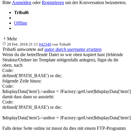
Bitte
Anmelden
oder
Registrieren
um der Konversation beizutreten.
Tribal6
Offline
Mehr
20 Feb. 2016 21:11
#42340
von
Tribal6
Tribal6
antwortete auf
autor durch username ersetzen
Wenn du die betreffende Datei so wie oben kopiert hast (fehlende
Struktur/Ordner im Template nötigenfalls anlegen), fügst du ihr
oben, nach
Code:
defined('JPATH_BASE') or die;
folgende Zeile hinzu:
Code:
$displayData['item']->author = JFactory::getUser($displayData['item'
damit dass dann so aussieht:
Code:
defined('JPATH_BASE') or die;

$displayData['item']->author = JFactory::getUser($displayData['item'
Falls deine Seite online ist musst du dies mit einem FTP-Programm