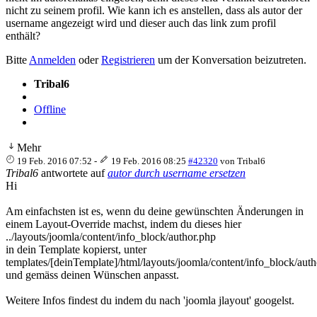
nicht zu seinem profil. Wie kann ich es anstellen, dass als autor der
username angezeigt wird und dieser auch das link zum profil
enthält?
Bitte
Anmelden
oder
Registrieren
um der Konversation beizutreten.
Tribal6
Offline
Mehr
19 Feb. 2016 07:52
-
19 Feb. 2016 08:25
#42320
von
Tribal6
Tribal6
antwortete auf
autor durch username ersetzen
Hi
Am einfachsten ist es, wenn du deine gewünschten Änderungen in
einem Layout-Override machst, indem du dieses hier
../layouts/joomla/content/info_block/author.php
in dein Template kopierst, unter
templates/[deinTemplate]/html/layouts/joomla/content/info_block/aut
und gemäss deinen Wünschen anpasst.
Weitere Infos findest du indem du nach 'joomla jlayout' googelst.