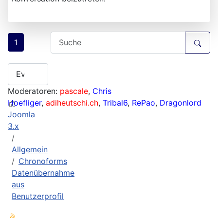
1
Moderatoren:
pascale
,
Chris
Hoefliger
,
adiheutschi.ch
,
Tribal6
,
RePao
,
Dragonlord
Joomla
3.x
Allgemein
Chronoforms
Datenübernahme
aus
Benutzerprofil