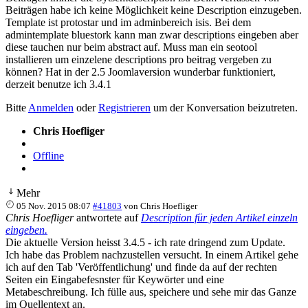
Beiträgen habe ich keine Möglichkeit keine Description einzugeben.
Template ist protostar und im adminbereich isis. Bei dem
admintemplate bluestork kann man zwar descriptions eingeben aber
diese tauchen nur beim abstract auf. Muss man ein seotool
installieren um einzelene descriptions pro beitrag vergeben zu
können? Hat in der 2.5 Joomlaversion wunderbar funktioniert,
derzeit benutze ich 3.4.1
Bitte
Anmelden
oder
Registrieren
um der Konversation beizutreten.
Chris Hoefliger
Offline
Mehr
05 Nov. 2015 08:07
#41803
von
Chris Hoefliger
Chris Hoefliger
antwortete auf
Description für jeden Artikel einzeln
eingeben.
Die aktuelle Version heisst 3.4.5 - ich rate dringend zum Update.
Ich habe das Problem nachzustellen versucht. In einem Artikel gehe
ich auf den Tab 'Veröffentlichung' und finde da auf der rechten
Seiten ein Eingabefesnster für Keywörter und eine
Metabeschreibung. Ich fülle aus, speichere und sehe mir das Ganze
im Quellentext an.