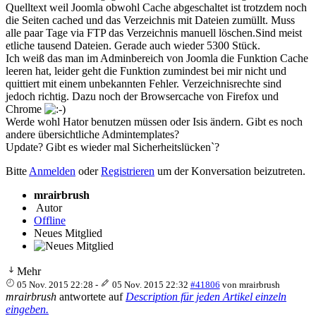
Quelltext weil Joomla obwohl Cache abgeschaltet ist trotzdem noch
die Seiten cached und das Verzeichnis mit Dateien zumüllt. Muss
alle paar Tage via FTP das Verzeichnis manuell löschen.Sind meist
etliche tausend Dateien. Gerade auch wieder 5300 Stück.
Ich weiß das man im Adminbereich von Joomla die Funktion Cache
leeren hat, leider geht die Funktion zumindest bei mir nicht und
quittiert mit einem unbekannten Fehler. Verzeichnisrechte sind
jedoch richtig. Dazu noch der Browsercache von Firefox und
Chrome
Werde wohl Hator benutzen müssen oder Isis ändern. Gibt es noch
andere übersichtliche Admintemplates?
Update? Gibt es wieder mal Sicherheitslücken`?
Bitte
Anmelden
oder
Registrieren
um der Konversation beizutreten.
mrairbrush
Autor
Offline
Neues Mitglied
Mehr
05 Nov. 2015 22:28
-
05 Nov. 2015 22:32
#41806
von
mrairbrush
mrairbrush
antwortete auf
Description für jeden Artikel einzeln
eingeben.