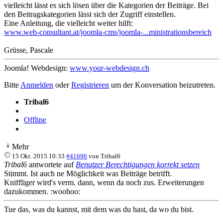
vielleicht lässt es sich lösen über die Kategorien der Beiträge. Bei
den Beitragskategorien lässt sich der Zugriff einstellen.
Eine Anleitung, die vielleicht weiter hilft:
www.web-consultant.at/joomla-cms/joomla-...ministrationsbereich
Grüsse, Pascale
Joomla! Webdesign:
www.your-webdesign.ch
Bitte
Anmelden
oder
Registrieren
um der Konversation beizutreten.
Tribal6
Offline
Mehr
15 Okt. 2015 10:33
#41696
von
Tribal6
Tribal6
antwortete auf
Benutzer Berechtigungen korrekt setzen
Stimmt. Ist auch ne Möglichkeit was Beiträge betrifft.
Kniffliger wird's verm. dann, wenn da noch zus. Erweiterungen
dazukommen. :woohoo:
Tue das, was du kannst, mit dem was du hast, da wo du bist.