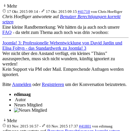
Mehr
17 Okt. 2015 09:14
-
17 Okt. 2015 09:15
#41710
von
Chris Hoefliger
Chris Hoefliger
antwortete auf
Benutzer Berechtigungen korrekt
setzen
Eine kleine Randbemerkung: Wir hätten da ja auch noch unsere
FAQ
- da steht zum Thema auch noch was drin :woohoo:
Joomla! 3: Professionelle Webentwicklung von David Jardin und
Elisa Foltyn - das Standardwerk zu Joomla! 3
Wer nicht über den Anstand verfügt, ein kleines "Thänx"
auszusprechen, muss sich nicht wundern, künftig ignoriert zu
werden!
Kein Support via PM oder Mail. Entsprechende Anfragen werden
ignoriert.
Bitte
Anmelden
oder
Registrieren
um der Konversation beizutreten.
edimaag
Autor
Neues Mitglied
Mehr
03 Nov. 2015 16:57
-
03 Nov. 2015 17:37
#41801
von
edimaag