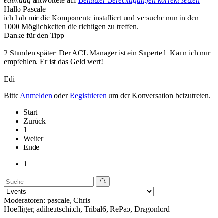
edimaag
antwortete auf
Benutzer Berechtigungen korrekt setzen
Hallo Pascale
ich hab mir die Komponente installiert und versuche nun in den
1000 Möglichkeiten die richtigen zu treffen.
Danke für den Tipp
2 Stunden später: Der ACL Manager ist ein Superteil. Kann ich nur
empfehlen. Er ist das Geld wert!
Edi
Bitte
Anmelden
oder
Registrieren
um der Konversation beizutreten.
Start
Zurück
1
Weiter
Ende
1
Moderatoren:
pascale
,
Chris
Hoefliger
,
adiheutschi.ch
,
Tribal6
,
RePao
,
Dragonlord