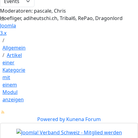
Moderatoren:
pascale
,
Chris
Hoefliger
,
adiheutschi.ch
,
Tribal6
,
RePao
,
Dragonlord
Joomla
3.x
Allgemein
Artikel
einer
Kategorie
mit
einem
Modul
anzeigen
Powered by
Kunena Forum