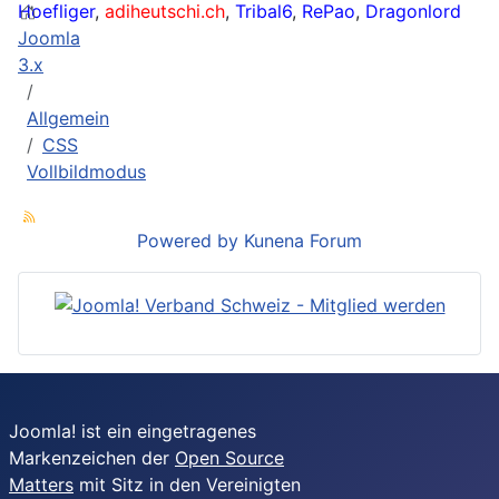
Hoefliger
,
adiheutschi.ch
,
Tribal6
,
RePao
,
Dragonlord
Joomla
3.x
Allgemein
CSS
Vollbildmodus
Powered by
Kunena Forum
Joomla! ist ein eingetragenes
Markenzeichen der
Open Source
Matters
mit Sitz in den Vereinigten