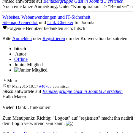
mbsec
antwortete auf
Benutzergruppe Gast in Joomla 3 erstellen
Noch eine kurze Anmerkung: Unter "Konfiguration" -> "Benutzer" mu
Websites, Webanwendungen und IT-Sicherheit
Sitemap-Generator
und
Link-Checker
für Joomla
Folgende Benutzer bedankten sich:
hitsch
Bitte
Anmelden
oder
Registrieren
um der Konversation beizutreten.
hitsch
Autor
Offline
Junior Mitglied
Mehr
07 Mai 2015 18:17
#40765
von
hitsch
hitsch
antwortete auf
Benutzergruppe Gast in Joomla 3 erstellen
Hallo Marco
Vielen Dank!, funkioniert.
Zum Menüpunkt: Richtig: "Logout" auf "registriert" macht ihn natürl
dem Login verwirrend sein kann.