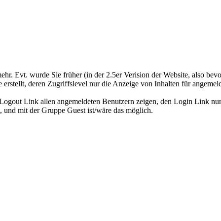
hr. Evt. wurde Sie früher (in der 2.5er Verision der Website, also bevor
rstellt, deren Zugriffslevel nur die Anzeige von Inhalten für angemeld
ogout Link allen angemeldeten Benutzern zeigen, den Login Link nu
, und mit der Gruppe Guest ist/wäre das möglich.