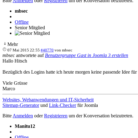
Bitte
Anmelden
oder
Registrieren
um der Konversation beizutreten.
mbsec
Offline
Senior Mitglied
Mehr
07 Mai 2015 22:55
#40770
von
mbsec
mbsec
antwortete auf
Benutzergruppe Gast in Joomla 3 erstellen
Hallo Hitsch
Bezüglich des Logins hatte ich heute morgen keine passende Idee für 
Viele Grüsse
Marco
Websites, Webanwendungen und IT-Sicherheit
Sitemap-Generator
und
Link-Checker
für Joomla
Bitte
Anmelden
oder
Registrieren
um der Konversation beizutreten.
Manitu12
Offline