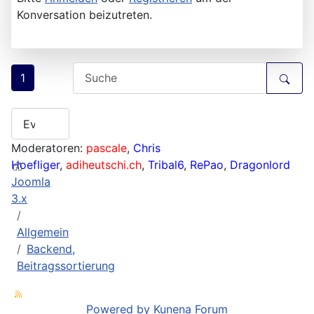
Konversation beizutreten.
1
Moderatoren:
pascale
,
Chris
Hoefliger
,
adiheutschi.ch
,
Tribal6
,
RePao
,
Dragonlord
Joomla
3.x
Allgemein
Backend,
Beitragssortierung
Powered by
Kunena Forum