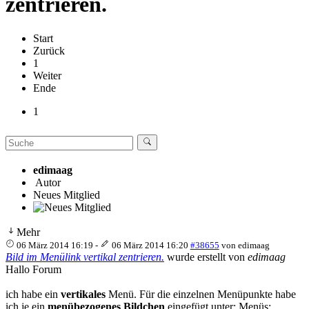
zentrieren.
Start
Zurück
1
Weiter
Ende
1
edimaag
Autor
Neues Mitglied
Mehr
06 März 2014 16:19
-
06 März 2014 16:20
#38655
von
edimaag
Bild im Menülink vertikal zentrieren.
wurde erstellt von
edimaag
Hallo Forum
ich habe ein
vertikales
Menü. Für die einzelnen Menüpunkte habe
ich je ein
menübezogenes Bildchen
eingefügt unter: Menüs: