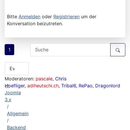
Bitte
Anmelden
oder
Registrieren
um der
Konversation beizutreten.
1
Moderatoren:
pascale
,
Chris
Hoefliger
,
adiheutschi.ch
,
Tribal6
,
RePao
,
Dragonlord
Joomla
3.x
Allgemein
Backend