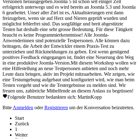
Versionen herausgegeben.Joomla 5 ist schon seit einiger Zeit
erfolgreich unterwegs und es wird bereits an Joomla 5.3 und Joomla
6 gearbeitet. Unser aller Ziel ist es, Aktualisierungen erst dann
freizugeben, wenn sie auf Herz und Nieren geprüft wurden und
möglichst fehlerfrei sind. Das sorgfältige und breit abgestützte
Testen hat deshalb eine sehr grosse Bedeutung. Für diese Tätigkeit
braucht es keine Programmierkenntnisse! Alle Joomla-
Anwenderinnen sind potenzielle Testpersonen. Alle können dazu
beitragen, die Arbeit der Entwickler einem Praxis-Test zu
unterziehen und Rückmeldungen zu geben. Erst wenn genügend
positives Feedback eingegangen ist, findet eine Neuerung den Weg
in eine produktive Joomla-Version.Mit diesem Workshop wollen wir
eine Hilfestellung an neue Testpersonen anbieten und noch mehr
Leute dazu bringen, aktiv im Projekt mitzuarbeiten. Wir zeigen, wie
eine Testumgebung aufgebaut und konfiguriert wird, wie man beim
Testen vorgeht und wie die Testergebnisse zu melden sind. Wir
freuen uns, zahlreiche Mithelfende an diesem Anlass zu begrüssen!
Folgende Benutzer bedankten sich:
MartinKopp
Bitte
Anmelden
oder
Registrieren
um der Konversation beizutreten.
Start
Zurück
1
Weiter