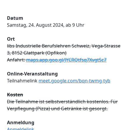
Datum
Samstag, 24. August 2024, ab 9 Uhr
Ort
libs Industrielle Berufslehren Schweiz, Vega-Strasse
3, 8152 Glattpark (Opfikon)
Anfahrt:
maps.app.goo.gl/JYCRQtfsq7XvgtSc7
Online-Veranstaltung
Teilnahmelink
meet.google.com/bqn-twmg-tyb
Kosten
Die Teilnahme ist selbstverständlich kostenlos. Für
Verpflegung (Pizza) und Getränke ist gesorgt.
Anmeldung
Anmeldelink