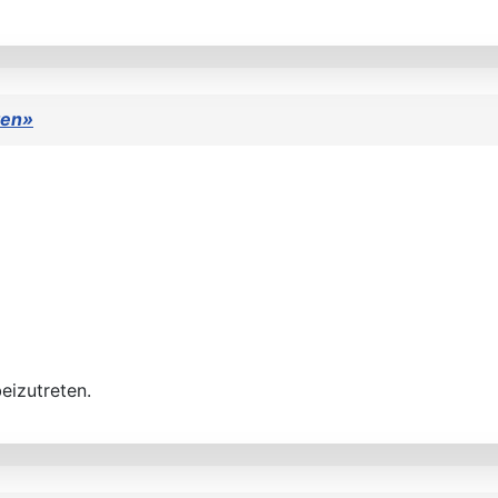
ten»
eizutreten.