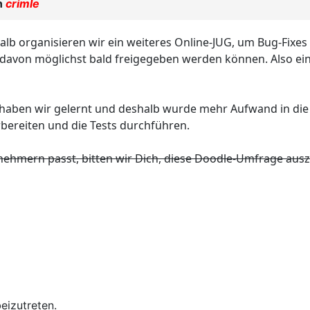
n
crimle
halb organisieren wir ein weiteres Online-JUG, um Bug-Fix
le davon möglichst bald freigegeben werden können. Also ei
 haben wir gelernt und deshalb wurde mehr Aufwand in di
rbereiten und die Tests durchführen.
lnehmern passt, bitten wir Dich, diese Doodle-Umfrage ausz
eizutreten.