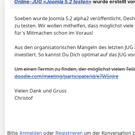
Online-JUG «Joomla 5.2 testen»
wurde erstellt vo
Soeben wurde Joomla 5.2 alpha2 veröffentlicht. Des
zu testen. Wir wollen mithelfen, dass möglichst vie
für's Mitmachen schon im Voraus!
Aus den organisatorischen Mängeln des letzten JUG
investiert. So kannst Du Dich optimal auf das JUG vo
Um einen Termin zu finden, der möglichst vielen Tei
doodle.com/meeting/participate/id/e7W5nJre
Vielen Dank und Gruss
Christof
Bitte
Anmelden
oder
Registrieren
um der Konversation b