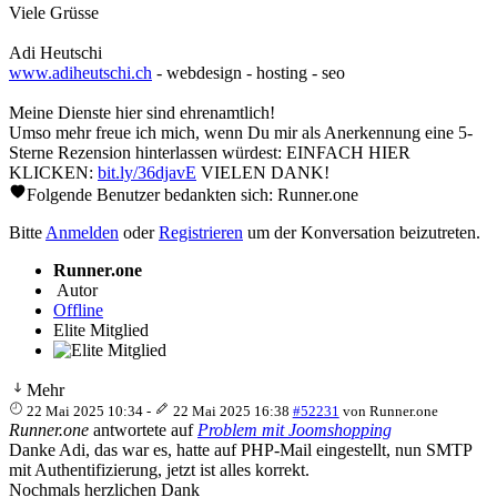
Viele Grüsse
Adi Heutschi
www.adiheutschi.ch
- webdesign - hosting - seo
Meine Dienste hier sind ehrenamtlich!
Umso mehr freue ich mich, wenn Du mir als Anerkennung eine 5-
Sterne Rezension hinterlassen würdest: EINFACH HIER
KLICKEN:
bit.ly/36djavE
VIELEN DANK!
Folgende Benutzer bedankten sich:
Runner.one
Bitte
Anmelden
oder
Registrieren
um der Konversation beizutreten.
Runner.one
Autor
Offline
Elite Mitglied
Mehr
22 Mai 2025 10:34
-
22 Mai 2025 16:38
#52231
von
Runner.one
Runner.one
antwortete auf
Problem mit Joomshopping
Danke Adi, das war es, hatte auf PHP-Mail eingestellt, nun SMTP
mit Authentifizierung, jetzt ist alles korrekt.
Nochmals herzlichen Dank