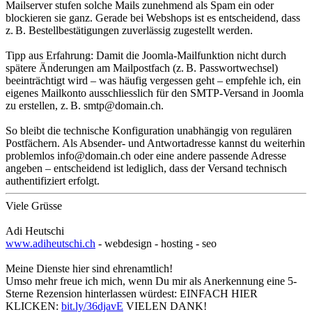
Mailserver stufen solche Mails zunehmend als Spam ein oder
blockieren sie ganz. Gerade bei Webshops ist es entscheidend, dass
z. B. Bestellbestätigungen zuverlässig zugestellt werden.
Tipp aus Erfahrung: Damit die Joomla-Mailfunktion nicht durch
spätere Änderungen am Mailpostfach (z. B. Passwortwechsel)
beeinträchtigt wird – was häufig vergessen geht – empfehle ich, ein
eigenes Mailkonto ausschliesslich für den SMTP-Versand in Joomla
zu erstellen, z. B. smtp@domain.ch.
So bleibt die technische Konfiguration unabhängig von regulären
Postfächern. Als Absender- und Antwortadresse kannst du weiterhin
problemlos info@domain.ch oder eine andere passende Adresse
angeben – entscheidend ist lediglich, dass der Versand technisch
authentifiziert erfolgt.
Viele Grüsse
Adi Heutschi
www.adiheutschi.ch
- webdesign - hosting - seo
Meine Dienste hier sind ehrenamtlich!
Umso mehr freue ich mich, wenn Du mir als Anerkennung eine 5-
Sterne Rezension hinterlassen würdest: EINFACH HIER
KLICKEN:
bit.ly/36djavE
VIELEN DANK!