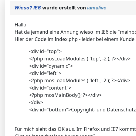
Wieso? IE6
wurde erstellt von
iamalive
Hallo
Hat da jemand eine Ahnung wieso im IE6 die "mainbo
Hier der Code im Index.php - leider bei einem Kunde 
<div id="top">
<?php mosLoadModules ( 'top', -2 ); ?></div>
<div id="dynamic">
<div id="left">
<?php mosLoadModules ( 'left', -2 ); ?></div>
<div id="content">
<?php mosMainBody(); ?></div>
</div>
<div id="bottom">Copyright- und Datenschut
Für mich sieht das OK aus. Im Firefox und IE7 kommt e