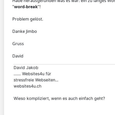
Habe herausgefunden was es war: ein zu langes Wort
"
word-break
"!
Problem gelöst.
Danke Jimbo
Gruss
David
David Jakob
....... Websites4u für
stressfreie Webseiten...
websites4u.ch
Wieso kompliziert, wenn es auch einfach geht?