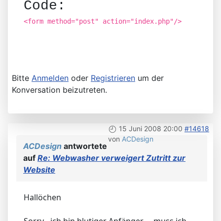
Code:
<form method="post" action="index.php"/>
Bitte
Anmelden
oder
Registrieren
um der
Konversation beizutreten.
15 Juni 2008 20:00
#14618
von
ACDesign
ACDesign
antwortete
auf
Re: Webwasher verweigert Zutritt zur
Website
Hallöchen
Sorry - ich bin blutiger Anfänger ... muss ich