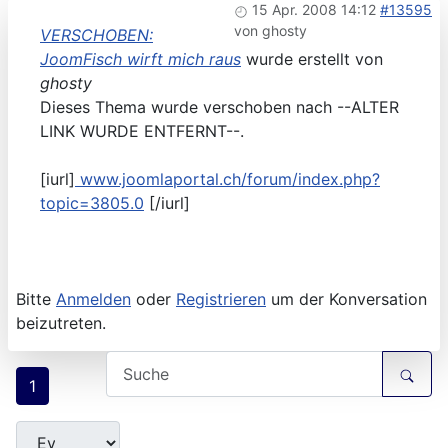
15 Apr. 2008 14:12
#13595
von
ghosty
VERSCHOBEN:
JoomFisch wirft mich raus
wurde erstellt von
ghosty
Dieses Thema wurde verschoben nach --ALTER
LINK WURDE ENTFERNT--.
[iurl]
www.joomlaportal.ch/forum/index.php?
topic=3805.0
[/iurl]
Bitte
Anmelden
oder
Registrieren
um der Konversation
beizutreten.
1