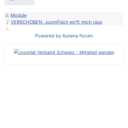
Module
VERSCHOBEN: JoomFisch wirft mich raus
Powered by
Kunena Forum
Joomla! ist ein eingetragenes
Markenzeichen der
Open Source
Matters
mit Sitz in den Vereinigten
Staaten.
Joomla.ch und joomlaverband.ch
sind kein Bestandteil der Open
Impressum
Source Matters oder des offizellen