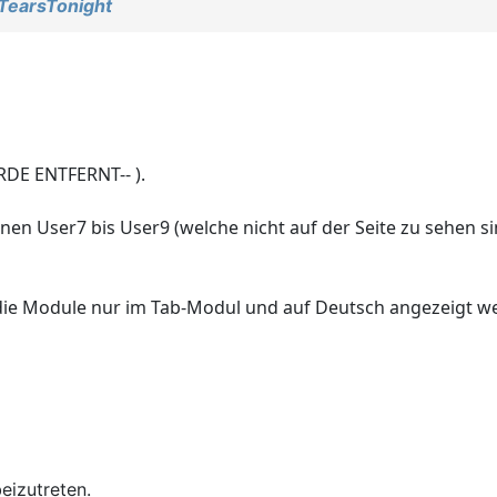
TearsTonight
RDE ENTFERNT-- ).
en User7 bis User9 (welche nicht auf der Seite zu sehen s
die Module nur im Tab-Modul und auf Deutsch angezeigt w
eizutreten.