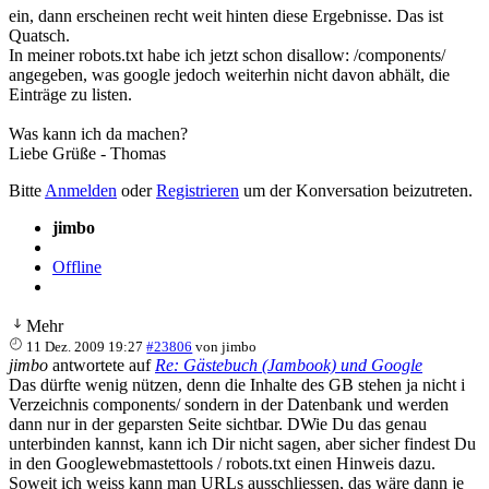
ein, dann erscheinen recht weit hinten diese Ergebnisse. Das ist
Quatsch.
In meiner robots.txt habe ich jetzt schon disallow: /components/
angegeben, was google jedoch weiterhin nicht davon abhält, die
Einträge zu listen.
Was kann ich da machen?
Liebe Grüße - Thomas
Bitte
Anmelden
oder
Registrieren
um der Konversation beizutreten.
jimbo
Offline
Mehr
11 Dez. 2009 19:27
#23806
von
jimbo
jimbo
antwortete auf
Re: Gästebuch (Jambook) und Google
Das dürfte wenig nützen, denn die Inhalte des GB stehen ja nicht i
Verzeichnis components/ sondern in der Datenbank und werden
dann nur in der geparsten Seite sichtbar. DWie Du das genau
unterbinden kannst, kann ich Dir nicht sagen, aber sicher findest Du
in den Googlewebmastettools / robots.txt einen Hinweis dazu.
Soweit ich weiss kann man URLs ausschliessen, das wäre dann je