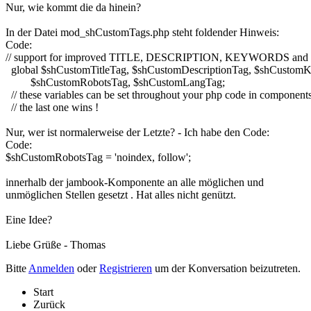
Nur, wie kommt die da hinein?
In der Datei mod_shCustomTags.php steht foldender Hinweis:
Code:
// support for improved TITLE, DESCRIPTION, KEYWORDS and 
  global $shCustomTitleTag, $shCustomDescriptionTag, $shCustomK
         $shCustomRobotsTag, $shCustomLangTag;

  // these variables can be set throughout your php code in components
  // the last one wins !
Nur, wer ist normalerweise der Letzte? - Ich habe den Code:
Code:
$shCustomRobotsTag = 'noindex, follow';
innerhalb der jambook-Komponente an alle möglichen und
unmöglichen Stellen gesetzt . Hat alles nicht genützt.
Eine Idee?
Liebe Grüße - Thomas
Bitte
Anmelden
oder
Registrieren
um der Konversation beizutreten.
Start
Zurück