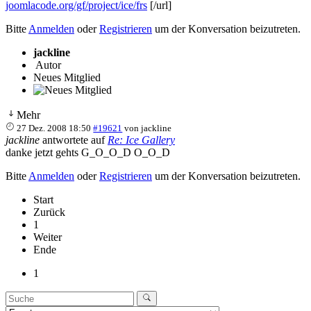
joomlacode.org/gf/project/ice/frs
[/url]
Bitte
Anmelden
oder
Registrieren
um der Konversation beizutreten.
jackline
Autor
Neues Mitglied
Mehr
27 Dez. 2008 18:50
#19621
von
jackline
jackline
antwortete auf
Re: Ice Gallery
danke jetzt gehts G_O_O_D O_O_D
Bitte
Anmelden
oder
Registrieren
um der Konversation beizutreten.
Start
Zurück
1
Weiter
Ende
1