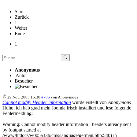
Start
Zurück
1
Weiter
Ende
1
Anonymous
Autor
Besucher
29 Nov. 2005 16:30
#786
von
Anonymous
Cannot modify Header information
wurde erstellt von
Anonymous
Huhu, ich hab grad mein Joomla frisch installiert und lese folgende
Fehlermeldung:
Warning: Cannot modify header information - headers already sent
by (output started at
/www/htdocs/w005a33b/cms/language/german.php:540) in