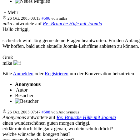
Mehr
26 Okt. 2005 03:13
#506
von
mika
mika
antwortete auf
Re: Brauche Hilfe mit Joomla
Hallo chriggi,
sicherlich wird Jörg gerne deine Fragen beantworten. Für den Anf
Wir hoffen, bald auch aktuelle Joomla-Lehrfilme anbieten zu können.
Gruß
mika
Bitte
Anmelden
oder
Registrieren
um der Konversation beizutreten.
Anonymous
Autor
Besucher
26 Okt. 2005 07:47
#508
von
Anonymous
Anonymous
antwortete auf
Re: Brauche Hilfe mit Joomla
einen wunderschönen guten morgen chriggi,
erklär mir doch bitte ganz genau, wo dein schuh drückt?
welche wünsche du kongrett hast?
was genau du nicht verstanden hast?