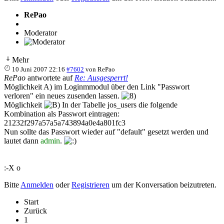
RePao
Moderator
Mehr
10 Juni 2007 22:16
#7602
von
RePao
RePao
antwortete auf
Re: Ausgesperrt!
Möglichkeit A) im Loginmmodul über den Link "Passwort
verloren" ein neues zusenden lassen.
Möglichkeit
In der Tabelle jos_users die folgende
Kombination als Passwort eintragen:
21232f297a57a5a743894a0e4a801fc3
Nun sollte das Passwort wieder auf "default" gesetzt werden und
lautet dann
admin
.
:-X o
Bitte
Anmelden
oder
Registrieren
um der Konversation beizutreten.
Start
Zurück
1