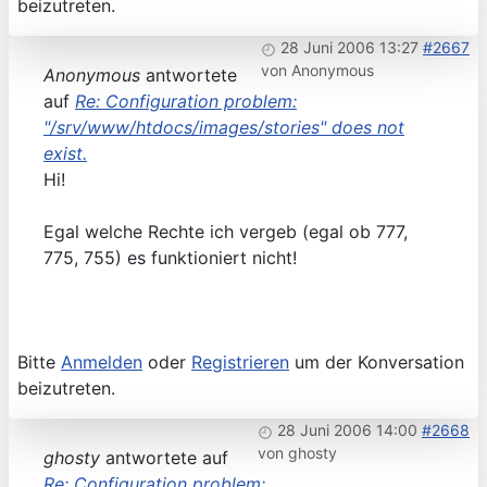
beizutreten.
28 Juni 2006 13:27
#2667
von
Anonymous
Anonymous
antwortete
auf
Re: Configuration problem:
"/srv/www/htdocs/images/stories" does not
exist.
Hi!
Egal welche Rechte ich vergeb (egal ob 777,
775, 755) es funktioniert nicht!
Bitte
Anmelden
oder
Registrieren
um der Konversation
beizutreten.
28 Juni 2006 14:00
#2668
von
ghosty
ghosty
antwortete auf
Re: Configuration problem: