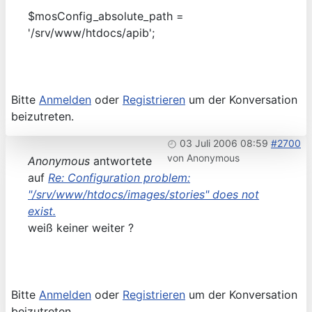
$mosConfig_absolute_path =
'/srv/www/htdocs/apib';
Bitte
Anmelden
oder
Registrieren
um der Konversation
beizutreten.
03 Juli 2006 08:59
#2700
von
Anonymous
Anonymous
antwortete
auf
Re: Configuration problem:
"/srv/www/htdocs/images/stories" does not
exist.
weiß keiner weiter ?
Bitte
Anmelden
oder
Registrieren
um der Konversation
beizutreten.