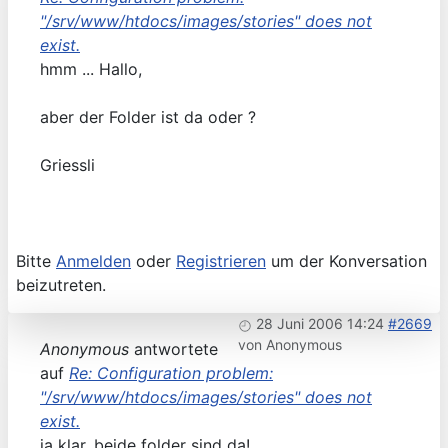
"/srv/www/htdocs/images/stories" does not
exist.
hmm ... Hallo,
aber der Folder ist da oder ?
Griessli
Bitte
Anmelden
oder
Registrieren
um der Konversation
beizutreten.
28 Juni 2006 14:24
#2669
von
Anonymous
Anonymous
antwortete
auf
Re: Configuration problem:
"/srv/www/htdocs/images/stories" does not
exist.
ja klar, beide folder sind da!